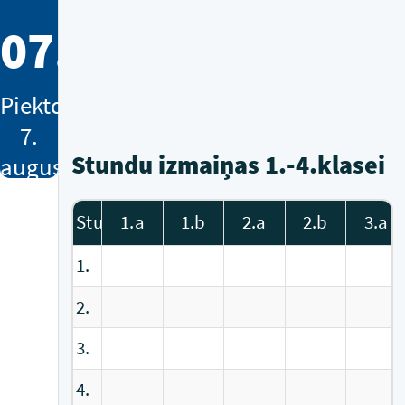
07.48
Piektdiena
7.
Stundu izmaiņas 1.-4.klasei
augusts
Stundas
1.a
1.b
2.a
2.b
3.a
10.b
11.a
11.b
12.a
12.b
1.
2.
3.
4.