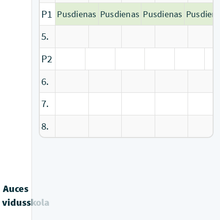
P1
Pusdienas
Pusdienas
Pusdienas
Pusdien
5.
P2
Pusdienas
Pusdienas
Pusdienas
Pusdienas
Pusdienas
6.
7.
8.
Auces
vidusskola