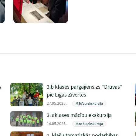
s
3.b klases pārgājiens zs “Druvas”
pie Līgas Zīvertes
27.05.2026.
Mācību ekskursija
3. aklases mācību ekskursija
14.05.2026.
Mācību ekskursija
1. klašu tematiskās nodarbības