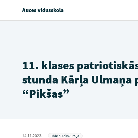
Auces vidusskola
11. klases patriotisk
stunda Kārļa Ulmaņa 
“Pikšas”
14.11.2023.
Mācību ekskursija