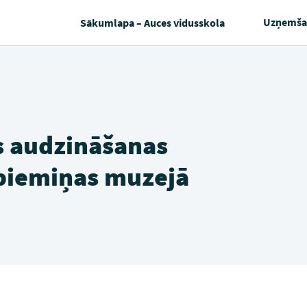
Uzņemša
Sākumlapa – Auces vidusskola
ās audzināšanas
piemiņas muzejā