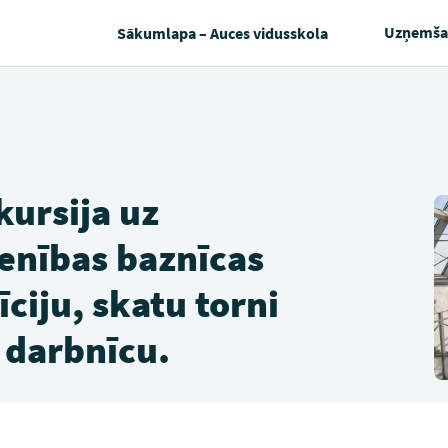
Uzņemša
Sākumlapa – Auces vidusskola
kursija uz
ienības baznīcas
ciju, skatu torni
 darbnīcu.