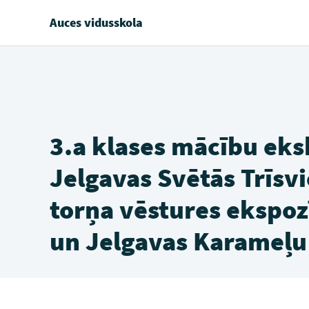
Auces vidusskola
3.a klases mācību eks
Jelgavas Svētās Trīsv
torņa vēstures ekspozī
un Jelgavas Karameļu