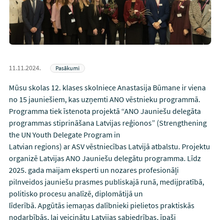
11.11.2024.
Pasākumi
Mūsu skolas 12. klases skolniece Anastasija Būmane ir viena
no 15 jauniešiem, kas uzņemti ANO vēstnieku programmā.
Programma tiek īstenota projektā “ANO Jauniešu delegāta
programmas stiprināšana Latvijas reģionos” (Strengthening
the UN Youth Delegate Program in
Latvian regions) ar ASV vēstniecības Latvijā atbalstu. Projektu
organizē Latvijas ANO Jauniešu delegātu programma. Līdz
2025. gada maijam eksperti un nozares profesionāļi
pilnveidos jauniešu prasmes publiskajā runā, medijpratībā,
politisko procesu analīzē, diplomātijā un
līderībā. Apgūtās iemaņas dalībnieki pielietos praktiskās
nodarbībās, lai veicinātu Latvijas sabiedrības, īpaši