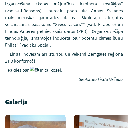
izgatavošana skolas mājturības kabineta apstākļos”
(vad.sk.J.Bensons). Laureātu godā tika Annas Svilānes
mākslinieciskās jaunrades darbs “Skolotāju labizjūtas
veicināšanas pasākums “Sveču vakars”” (vad. E.Tabore) un
Lindas Valteres pētnieciskais darbs (ZPD) “Orgāns-uz -čipa
tehnoloģija, izmantojot inducētu pluripotentu cilmes šūnu
līnijas” ( vad.sk.I.Špela).
Lindai novēlam arī izturību un veiksmi Zemgales reģiona
ZPD konferncē!
Paldies par
Initai Rozei.
Skolotāja Linda Vežuka
Galerija