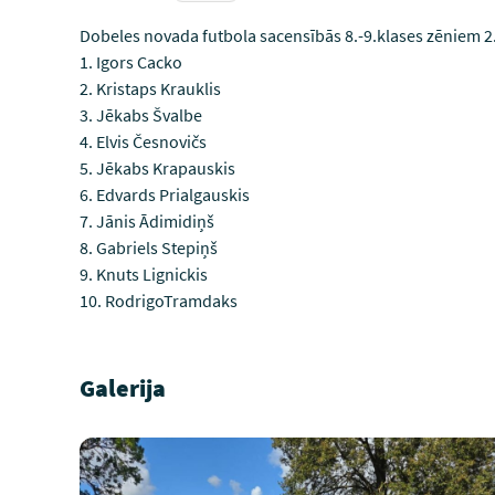
Dobeles novada futbola sacensībās 8.-9.klases zēniem 2.
1. Igors Cacko
2. Kristaps Krauklis
3. Jēkabs Švalbe
4. Elvis Česnovičs
5. Jēkabs Krapauskis
6. Edvards Prialgauskis
7. Jānis Ādimidiņš
8. Gabriels Stepiņš
9. Knuts Lignickis
10. RodrigoTramdaks
Galerija