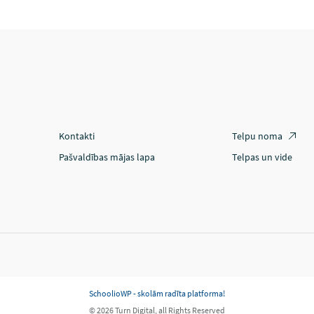
Kontakti
Telpu noma
Pašvaldības mājas lapa
Telpas un vide
SchoolioWP - skolām radīta platforma!
© 2026 Turn Digital, all Rights Reserved