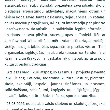
aizsardzības mācību stundā), prezentēja savu pilsētu, skolu,
piedalījās ārpusstundu aktivitātēs, mācot viens otram un
visiem kopā savas tautas dziesmas, dejas, spēles un rotaļas;
devās mācību pārgājienos, lai iegūtu informāciju par pilsētas
Jozefow nad Wisla attīstību, lai salīdzinātu iegūto informāciju
un datus ar savu pilsētu. Auces grupas dalībnieki tikās ar
Jozefow nad Wisla pilsētas mēru Adamu Redzia, apmeklēja
vietējo muzeju, bibliotēku, iepazinās ar pilsētas vēsturi. Tika
organizētas izglītojošas mācību ekskursijas uz Sandomierz,
Kazimierz un Krakovu, lai uzskatāmāk un labāk izprastu poļu
kultūru, vēsturi, tradīcijas.
Atslēgas vārdi, kuri atspoguļo Erasmus + projektā pavadīto
laiku, ir angļu valoda, sadarbība, kultūra, vēsture, pieredze,
skola, skolotāji, iespaidi, jaunas zināšanas un prasmes,
salīdzināšana, secinājumi, kopīgais un atšķirīgais, jēgpilni
pavadīts laiks, kultūras šoks, mūzika, sports, draudzība.
25.03.2024. notika abu valstu skolēnu un skolotāju (projekta
dalībnieku) video konference.