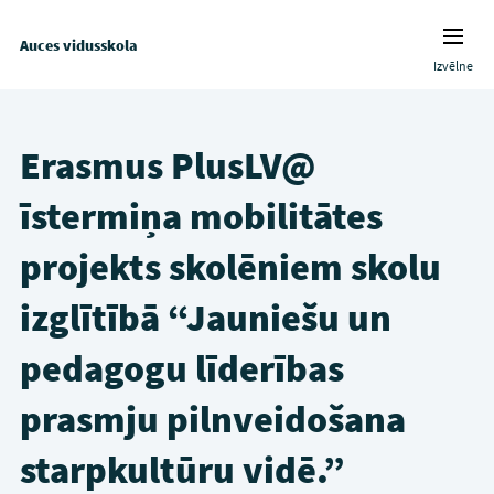
Auces vidusskola
Izvēlne
Erasmus PlusLV@
īstermiņa mobilitātes
projekts skolēniem skolu
izglītībā “Jauniešu un
pedagogu līderības
prasmju pilnveidošana
starpkultūru vidē.”