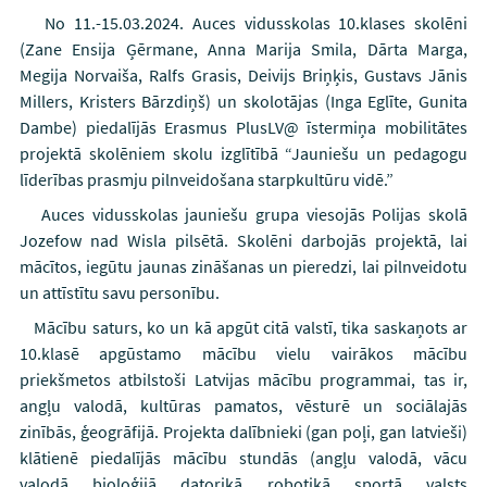
No 11.-15.03.2024. Auces vidusskolas 10.klases skolēni
(Zane Ensija Ģērmane, Anna Marija Smila, Dārta Marga,
Megija Norvaiša, Ralfs Grasis, Deivijs Briņķis, Gustavs Jānis
Millers, Kristers Bārzdiņš) un skolotājas (Inga Eglīte, Gunita
Dambe) piedalījās Erasmus PlusLV@ īstermiņa mobilitātes
projektā skolēniem skolu izglītībā “Jauniešu un pedagogu
līderības prasmju pilnveidošana starpkultūru vidē.”
Auces vidusskolas jauniešu grupa viesojās Polijas skolā
Jozefow nad Wisla pilsētā. Skolēni darbojās projektā, lai
mācītos, iegūtu jaunas zināšanas un pieredzi, lai pilnveidotu
un attīstītu savu personību.
Mācību saturs, ko un kā apgūt citā valstī, tika saskaņots ar
10.klasē apgūstamo mācību vielu vairākos mācību
priekšmetos atbilstoši Latvijas mācību programmai, tas ir,
angļu valodā, kultūras pamatos, vēsturē un sociālajās
zinībās, ģeogrāfijā. Projekta dalībnieki (gan poļi, gan latvieši)
klātienē piedalījās mācību stundās (angļu valodā, vācu
valodā, bioloģijā, datorikā, robotikā, sportā, valsts