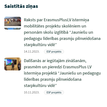
Saistītās ziņas
Raksts par ErasmusPlusLV īstermiņa
mobilitātes projektu skolēniem un
personām skolu izglītībā “Jauniešu un
pedagogu līderības prasmju pilnveidošana
starpkultūru vidē”
14.11.2023.
ESF projekts
Dalīšanās ar iegūtajām zināšanām,
prasmēm un pieredzi ErasmusPlus LV
īstermiņa projektā “Jauniešu un pedagogu
līderības prasmju pilnveidošana
starpkultūru vidē”
10.11.2023.
ESF projekts