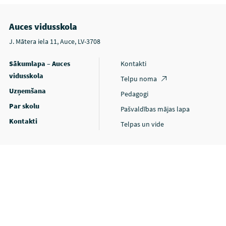
Auces vidusskola
J. Mātera iela 11, Auce, LV-3708
Sākumlapa – Auces
Kontakti
vidusskola
Telpu noma
Uzņemšana
Pedagogi
Par skolu
Pašvaldības mājas lapa
Kontakti
Telpas un vide
Privātuma politika
Piekļūstamības paziņojums