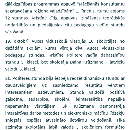
tālākizglītības programmas apguvē “Mācīšanās konsultantu
sagatavošana reģiona vajadzībām” 1. līmenis. Kursu apjoms
72 stundas. Kristīne cītīgi apguvusi zināšanas teorētiskās
nodarbībās un piedalījusies citu pedagogu vadīto stundu
vērošanā.
19. oktobrī Auces vidusskolā viesojās 10 skolotājas no
dažādām skolām, kuras vēroja divu Auces vidusskolas
pedagogu stundas. Kristīne Politere vadīja dabaszinību
stundu 5. klasei, bet skolotāja Daina Krūzmane – latviešu
valodu 6. klasei.
Sk. Politeres stundā bija iespēja redzēt dinamisku stundu ar
daudzveidīgiem uz sasniedzamo rezultātu vērstiem
interesantiem uzdevumiem. Stundā valdošā pozitīvā
gaisotne, sadarbība, skolēnu ieinteresētība nepalika
nepamanīta vērotājiem. Sk. Krūzmane demonstrēja
interaktīvas darba metodes un elektronisko mācību līdzekļu
sniegtās iespējas atvasināto lietvārdu veidošanā. Tika
atzīmēta skolotājas labā valoda , skolēniem formulēto