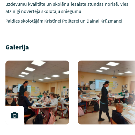
uzdevumu kvalitāte un skolēnu iesaiste stundas norisē. Viesi
atzinīgi novērtēja skolotāju sniegumu.
Paldies skolotājām Kristīnei Politerei un Dainai Krūzmanei.
Galerija