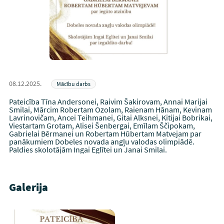
08.12.2025.
Mācību darbs
Pateicība Tīna Andersonei, Raivim Šakirovam, Annai Marijai
Smilai, Mārcim Robertam Ozolam, Raienam Hānam, Kevinam
Lavrinovičam, Ancei Teihmanei, Gitai Alksnei, Kitijai Bobrikai,
Viestartam Grotam, Alisei Šenbergai, Emīlam Ščipokam,
Gabrielai Bērmanei un Robertam Hūbertam Matvejam par
panākumiem Dobeles novada angļu valodas olimpiādē.
Paldies skolotājām Ingai Eglītei un Janai Smilai.
Galerija