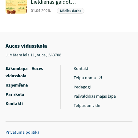
Lieldienas gaidot…
01.04.2026.
Mācību darbs
Auces vidusskola
J. Mātera iela 11, Auce, LV-3708
Sākumlapa – Auces
Kontakti
vidusskola
Telpu noma
Uzņemšana
Pedagogi
Par skolu
Pašvaldības mājas lapa
Kontakti
Telpas un vide
Privātuma politika