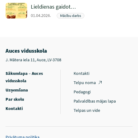
Lieldienas gaidot…
01.04.2026.
Mācību darbs
Auces vidusskola
J. Mātera iela 11, Auce, LV-3708
Sākumlapa – Auces
Kontakti
vidusskola
Telpu noma
Uzņemšana
Pedagogi
Par skolu
Pašvaldības mājas lapa
Kontakti
Telpas un vide
Privātuma politika