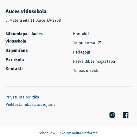
Auces vidusskola
J. Mātera iela 11, Auce, LV-3708
Sākumlapa – Auces
Kontakti
vidusskola
Telpu noma
Uzņemšana
Pedagogi
Par skolu
Pašvaldības mājas lapa
Kontakti
Telpas un vide
Privātuma politika
Piekļūstamības paziņojums
SchoolioWP - skolām radīta platforma!