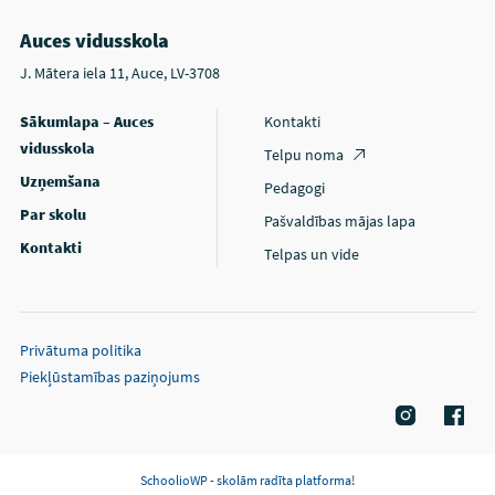
Auces vidusskola
J. Mātera iela 11, Auce, LV-3708
Sākumlapa – Auces
Kontakti
vidusskola
Telpu noma
Uzņemšana
Pedagogi
Par skolu
Pašvaldības mājas lapa
Kontakti
Telpas un vide
Privātuma politika
Piekļūstamības paziņojums
SchoolioWP - skolām radīta platforma!