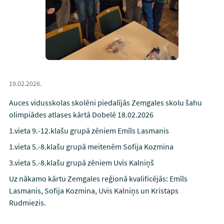
19.02.2026.
Auces vidusskolas skolēni piedalījās Zemgales skolu šahu
olimpiādes atlases kārtā Dobelē 18.02.2026
1.vieta 9.-12.klašu grupā zēniem Emīls Lasmanis
1.vieta 5.-8.klašu grupā meitenēm Sofija Kozmina
3.vieta 5.-8.klašu grupā zēniem Uvis Kalniņš
Uz nākamo kārtu Zemgales reģionā kvalificējās: Emīls
Lasmanis, Sofija Kozmina, Uvis Kalniņs un Kristaps
Rudmiezis.