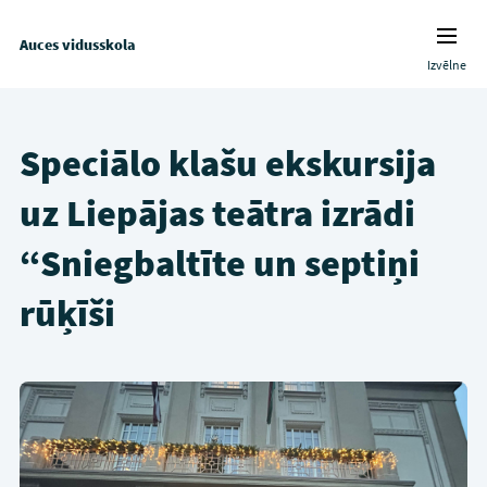
Auces vidusskola
Izvēlne
Speciālo klašu ekskursija
uz Liepājas teātra izrādi
“Sniegbaltīte un septiņi
rūķīši