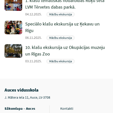
1. klašu tematiskās nodarbības Rūķu sētā
LVM Tērvetes dabas parkā.
04.12.2025.
Mācību ekskursija
Speciālo klašu ekskursija uz Ķekavu un
Rīgu
06.11.2025.
Mācību ekskursija
10. klašu ekskursija uz Okupācijas muzeju
un Rīgas Zoo
03.11.2025.
Mācību ekskursija
Auces vidusskola
J. Mātera iela 11, Auce, LV-3708
Sākumlapa – Auces
Kontakti