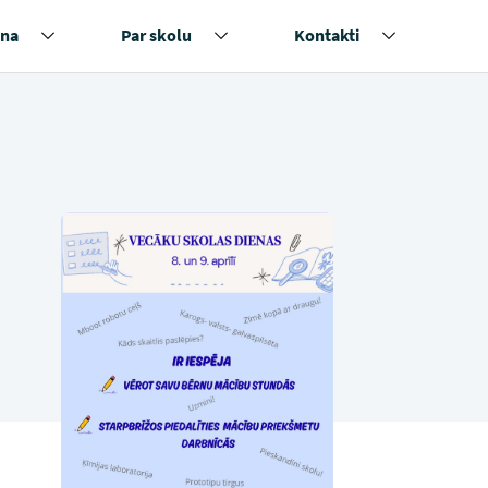
na
Par skolu
Kontakti