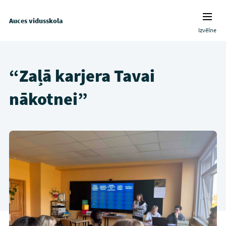
Auces vidusskola
Izvēlne
“Zaļā karjera Tavai
nākotnei”