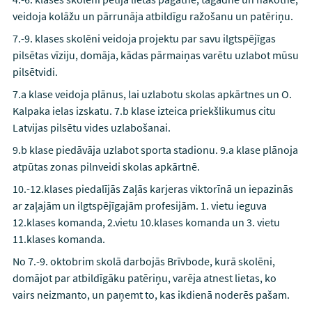
veidoja kolāžu un pārrunāja atbildīgu ražošanu un patēriņu.
7.-9. klases skolēni veidoja projektu par savu ilgtspējīgas
pilsētas vīziju, domāja, kādas pārmaiņas varētu uzlabot mūsu
pilsētvidi.
7.a klase veidoja plānus, lai uzlabotu skolas apkārtnes un O.
Kalpaka ielas izskatu. 7.b klase izteica priekšlikumus citu
Latvijas pilsētu vides uzlabošanai.
9.b klase piedāvāja uzlabot sporta stadionu. 9.a klase plānoja
atpūtas zonas pilnveidi skolas apkārtnē.
10.-12.klases piedalījās Zaļās karjeras viktorīnā un iepazinās
ar zaļajām un ilgtspējīgajām profesijām. 1. vietu ieguva
12.klases komanda, 2.vietu 10.klases komanda un 3. vietu
11.klases komanda.
No 7.-9. oktobrim skolā darbojās Brīvbode, kurā skolēni,
domājot par atbildīgāku patēriņu, varēja atnest lietas, ko
vairs neizmanto, un paņemt to, kas ikdienā noderēs pašam.