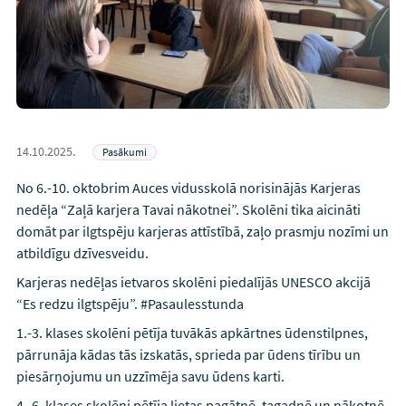
14.10.2025.
Pasākumi
No 6.-10. oktobrim Auces vidusskolā norisinājās Karjeras
nedēļa “Zaļā karjera Tavai nākotnei”. Skolēni tika aicināti
domāt par ilgtspēju karjeras attīstībā, zaļo prasmju nozīmi un
atbildīgu dzīvesveidu.
Karjeras nedēļas ietvaros skolēni piedalījās UNESCO akcijā
“Es redzu ilgtspēju”. #Pasaulesstunda
1.-3. klases skolēni pētīja tuvākās apkārtnes ūdenstilpnes,
pārrunāja kādas tās izskatās, sprieda par ūdens tīrību un
piesārņojumu un uzzīmēja savu ūdens karti.
4.-6. klases skolēni pētīja lietas pagātnē, tagadnē un nākotnē,