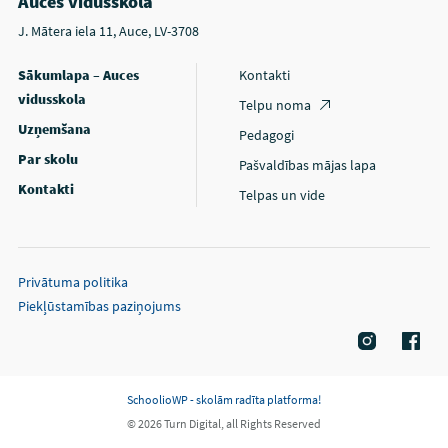
Auces vidusskola
J. Mātera iela 11, Auce, LV-3708
Sākumlapa – Auces
Kontakti
vidusskola
Telpu noma
Uzņemšana
Pedagogi
Par skolu
Pašvaldības mājas lapa
Kontakti
Telpas un vide
Privātuma politika
Piekļūstamības paziņojums
SchoolioWP - skolām radīta platforma!
© 2026 Turn Digital, all Rights Reserved